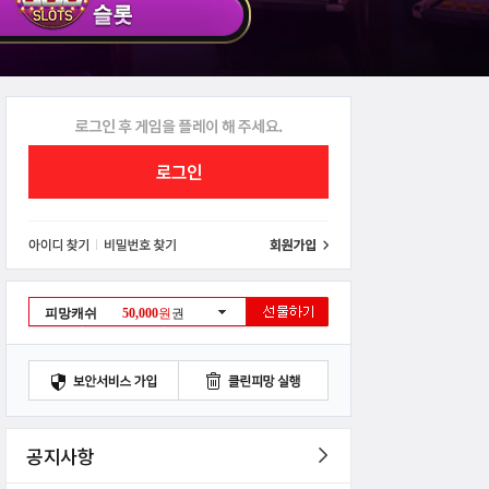
피망캐쉬
50,000
원
권
공지사항