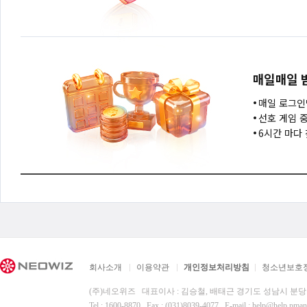
매일매일 
매일 로그인
선호 게임 
6시간 마다
회사소개
이용약관
개인정보처리방침
청소년보호
(주)네오위즈 대표이사 : 김승철, 배태근 경기도 성남시 분
Tel : 1600-8870 Fax : (031)8039-4077 E-mail :
help@help.pma